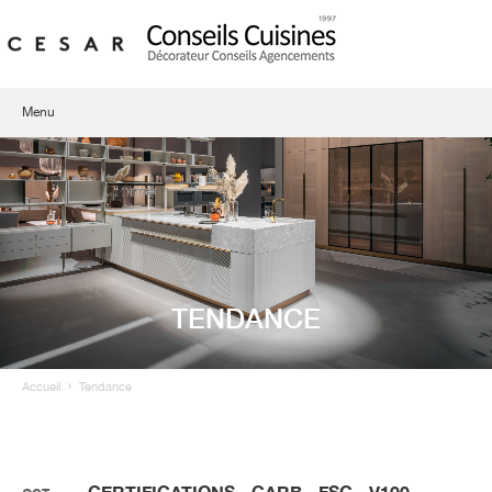
Menu
Qui sommes-nous ?
Showroom
Cuisines
TENDANCE
Agencement d'intérieur
Contact
Accueil
Tendance
CERTIFICATIONS - CARB - FSC - V100.