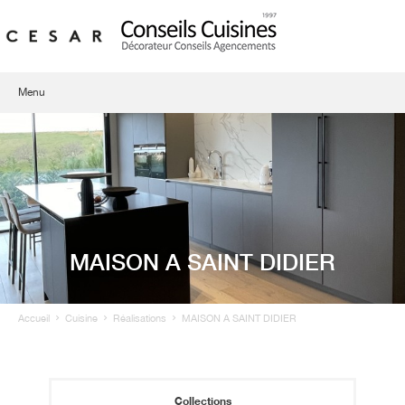
Menu
Qui sommes-nous ?
Showroom
Cuisines
MAISON A SAINT DIDIER
Agencement d'intérieur
Contact
Accueil
Cuisine
Réalisations
MAISON A SAINT DIDIER
Collections