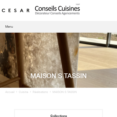
Menu
Qui sommes-nous ?
Showroom
Cuisines
MAISON S TASSIN
Agencement d'intérieur
Contact
Accueil
Cuisine
Réalisations
MAISON S TASSIN
Collections